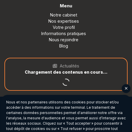
Menu
Notre cabinet
Nos expertises
Votre profil
Informations pratiques
Nous rejoindre
Blog
Actualités
Être rappelé
Prendre rdv
Espace client
Nous et nos partenaires utilisons des cookies pour stocker et/ou
Mentions légales et RGPD
accéder à des informations sur votre terminal. Le traitement de
Plan du site
04 68 22 30 00
certaines données personnelles permet d'améliorer notre offre via
Gestion des cookies
l'analyse, la mesure d'audience et vous permet aussi d’interagir avec
Charte cookies
Email
les réseaux sociaux. Cliquez sur « Tout accepter » pour consentir à
Politique de confidentialité
tout dépôt de cookies ou sur « Tout refuser » pour proscrire tout
Facebook