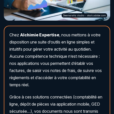
Associations & secteurs à but non lucratif
Échéancier
Simulateurs
Deemerwha studio - stock.adobe.com
Recherche
Chez
Alchimie Expertise
, nous mettons à votre
disposition une suite d’outils en ligne simples et
intuitifs pour gérer votre activité au quotidien.
Aucune compétence technique n’est nécessaire :
nos applications vous permettent d’établir vos
factures, de saisir vos notes de frais, de suivre vos
règlements et d’accéder à votre comptabilité en
temps réel.
Grâce à ces solutions connectées (comptabilité en
ligne, dépôt de pièces via application mobile, GED
sécurisée…), vos documents nous sont transmis