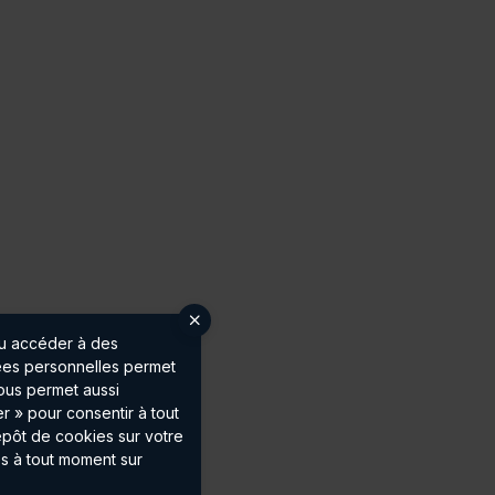
ou accéder à des
nées personnelles permet
vous permet aussi
r » pour consentir à tout
épôt de cookies sur votre
s à tout moment sur