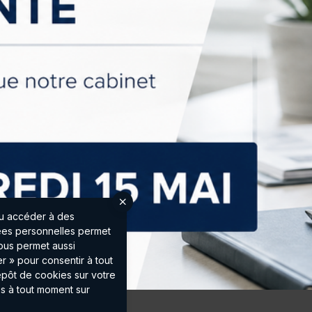
ou accéder à des
nées personnelles permet
vous permet aussi
r » pour consentir à tout
épôt de cookies sur votre
s à tout moment sur